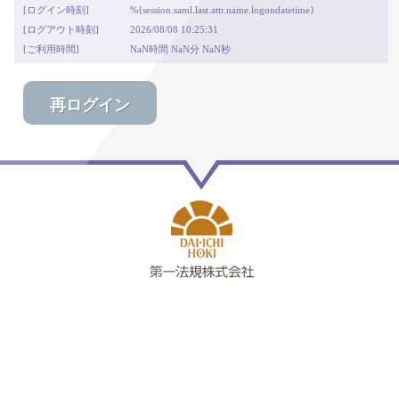
[ログイン時刻]
%{session.saml.last.attr.name.logondatetime}
[ログアウト時刻]
2026/08/08 10:25:31
[ご利用時間]
NaN時間 NaN分 NaN秒